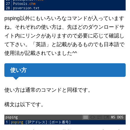
27
Pstools
.
chm
28
psversion
.
txt
psping以外にもいろいろなコマンドが入っています
ね。それぞれの使い方は、先ほどのダウンロードサ
イト内にリンクがありますので必要に応じて確認し
て下さい。「英語」と記載があるものでも日本語で
使用法が記載されていました^^
使い方
使い方は通常のコマンドと同様です。
構文は以下です。
psping
MS DOS
1
psping
[
IPアドレス
]
:
[
ポート番号
]