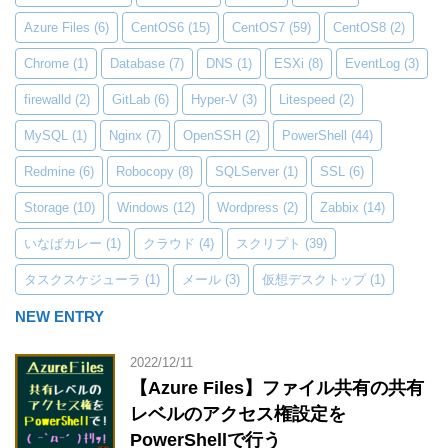
Azure Files
(6)
CentOS6
(15)
CentOS7
(59)
CentOS8
(2)
Chrome
(1)
Database
(7)
DNS
(1)
ESXi
(8)
EventLog
(3)
firewalld
(2)
GitLab
(6)
Hyper-V
(3)
Litespeed
(2)
MySQL
(1)
Nginx
(7)
OpenSSH
(2)
PowerShell
(44)
Redmine
(6)
Robocopy
(8)
SQLServer
(1)
SSL
(6)
Storage
(10)
Windows
(12)
Wordpress
(2)
Zabbix
(14)
いなばカレー
(1)
クラウド
(4)
スクリプト
(39)
タスクスケジューラ
(1)
メール
(3)
仮想デスクトップ
(1)
NEW ENTRY
2022/12/11
【Azure Files】ファイル共有の共有
レベルのアクセス権設定を
PowerShellで行う