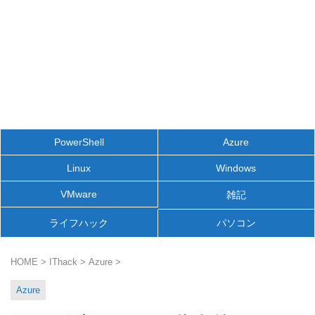
PowerShell
Azure
Linux
Windows
VMware
雑記
ライフハック
パソコン
HOME
>
IThack
>
Azure
>
Azure