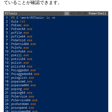
ていることが確認できます。
PSTools
PowerShell
1
PS
C
:
\
work
\
PSTools
>
ls
–
n
2
Eula
.
txt
3
PsExec
.
exe
4
PsExec64
.
exe
5
psfile
.
exe
6
psfile64
.
exe
7
PsGetsid
.
exe
8
PsGetsid64
.
exe
9
PsInfo
.
exe
10
PsInfo64
.
exe
11
pskill
.
exe
12
pskill64
.
exe
13
pslist
.
exe
14
pslist64
.
exe
15
PsLoggedon
.
exe
16
PsLoggedon64
.
exe
17
psloglist
.
exe
18
pspasswd
.
exe
19
pspasswd64
.
exe
20
psping
.
exe
21
psping64
.
exe
22
PsService
.
exe
23
PsService64
.
exe
24
psshutdown
.
exe
25
pssuspend
.
exe
26
pssuspend64
.
exe