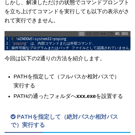
しかし、解凍しただけの状態でコマンドプロンプト
を立ち上げてコマンドを実行しても以下の表示がさ
れて実行できません。
MS DOS
1
C
:
\
WINDOWS
\
system32
>
psping
2
'psping'
は、内部コマンドまたは外部コマンド、
3
操作可能なプログラムまたはバッチ
ファイルとして認識されていません。
今回は以下の2通りの方法を紹介します。
PATHを指定して（フルパスか相対パスで）
実行する
PATHの通ったフォルダへ
xxx.exe
を設置する
PATHを指定して（絶対パスか相対パス
で）実行する