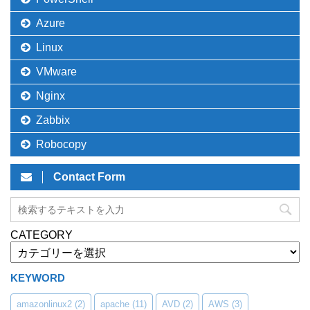
Azure
Linux
VMware
Nginx
Zabbix
Robocopy
Contact Form
CATEGORY
KEYWORD
amazonlinux2
(2)
apache
(11)
AVD
(2)
AWS
(3)