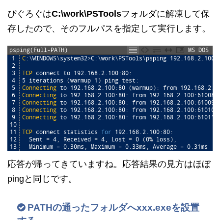
ぴぐろぐは
C:\work\PSTools
フォルダに解凍して保
存したので、そのフルパスを指定して実行します。
psping(Full-PATH)
MS DOS
1
C
:
\
WINDOWS
\
system32
>
C
:
\
work
\
PSTools
\
psping
192
.
168
.
2
.
100
:
2
3
TCP
connect
to
192
.
168
.
2
.
100
:
80
:
4
5
iterations
(
warmup
1
)
ping
test
:
5
Connecting
to
192
.
168
.
2
.
100
:
80
(
warmup
)
:
from
192
.
168
.
2
.
1
6
Connecting
to
192
.
168
.
2
.
100
:
80
:
from
192
.
168
.
2
.
100
:
61008
:
7
Connecting
to
192
.
168
.
2
.
100
:
80
:
from
192
.
168
.
2
.
100
:
61009
:
8
Connecting
to
192
.
168
.
2
.
100
:
80
:
from
192
.
168
.
2
.
100
:
61010
:
9
Connecting
to
192
.
168
.
2
.
100
:
80
:
from
192
.
168
.
2
.
100
:
61011
:
10
11
TCP
connect
statistics
for
192
.
168
.
2
.
100
:
80
:
12
Sent
=
4
,
Received
=
4
,
Lost
=
0
(
0
%
loss
)
,
13
Minimum
=
0
.
30ms
,
Maximum
=
0
.
33ms
,
Average
=
0
.
31ms
応答が帰ってきていますね。応答結果の見方はほぼ
pingと同じです。
PATHの通ったフォルダへxxx.exeを設置