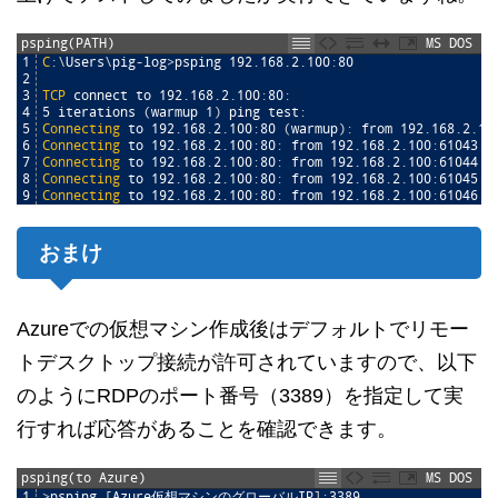
psping(PATH)
MS DOS
1
C
:
\
Users
\
pig
-
log
>
psping
192
.
168
.
2
.
100
:
80
2
3
TCP
connect
to
192
.
168
.
2
.
100
:
80
:
4
5
iterations
(
warmup
1
)
ping
test
:
5
Connecting
to
192
.
168
.
2
.
100
:
80
(
warmup
)
:
from
192
.
168
.
2
.
10
6
Connecting
to
192
.
168
.
2
.
100
:
80
:
from
192
.
168
.
2
.
100
:
61043
:
7
Connecting
to
192
.
168
.
2
.
100
:
80
:
from
192
.
168
.
2
.
100
:
61044
:
8
Connecting
to
192
.
168
.
2
.
100
:
80
:
from
192
.
168
.
2
.
100
:
61045
:
9
Connecting
to
192
.
168
.
2
.
100
:
80
:
from
192
.
168
.
2
.
100
:
61046
:
おまけ
Azureでの仮想マシン作成後はデフォルトでリモー
トデスクトップ接続が許可されていますので、以下
のようにRDPのポート番号（3389）を指定して実
行すれば応答があることを確認できます。
psping(to Azure)
MS DOS
1
>
psping
[
Azure仮想マシンのグローバルIP
]
:
3389